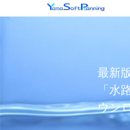
最新版
「水路
ウン