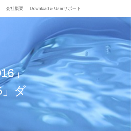
会社概要
Download & Userサポート
16」
6」ダ