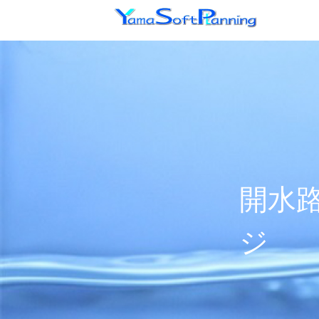
開水路
ジ